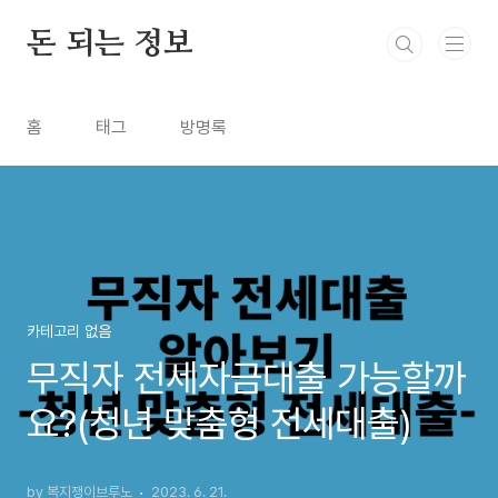
본문 바로가기
돈 되는 정보
홈
태그
방명록
카테고리 없음
무직자 전세자금대출 가능할까
요?(청년 맞춤형 전세대출)
by 복지쟁이브루노
2023. 6. 21.